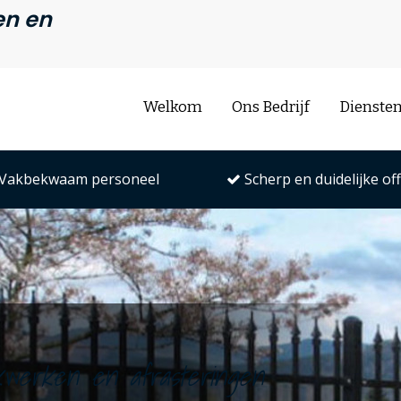
en en
Welkom
Ons Bedrijf
Dienste
Vakbekwaam personeel
Scherp en duidelijke of
ekwerken en afrasteringen