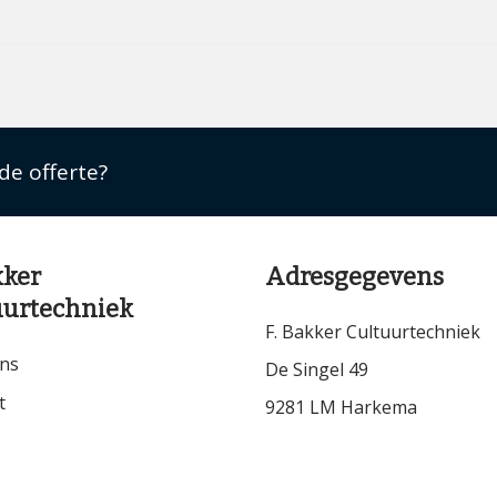
nde offerte?
kker
Adresgegevens
uurtechniek
F. Bakker Cultuurtechniek
ns
De Singel 49
t
9281 LM Harkema